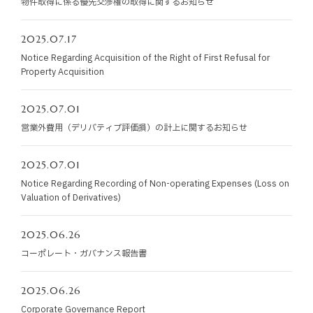
物件取得に係る優先交渉権の取得に関するお知らせ
お知らせ
2025.07.17
お役立ちコラム
Notice Regarding Acquisition of the Right of First Refusal for
Property Acquisition
採用情報
2025.07.01
営業外費用（デリバティブ評価損）の計上に関するお知らせ
お問い合わせ
2025.07.01
免責事項
サイトマップ
勧誘方針
IRポリシー
Notice Regarding Recording of Non-operating Expenses (Loss on
Valuation of Derivatives)
2025.06.26
コーポレート・ガバナンス報告書
2025.06.26
Corporate Governance Report