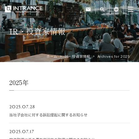
mail
search
language
IR・投資家情報
トップ
企業情報
ホーム
IR・投資家情報
Archives for 2025
事業紹介
2025年
運営ホテル
2025.07.28
IR・投資家情報
当社子会社に対する訴訟提起に関するお知らせ
サステナビリティ
2025.07.17