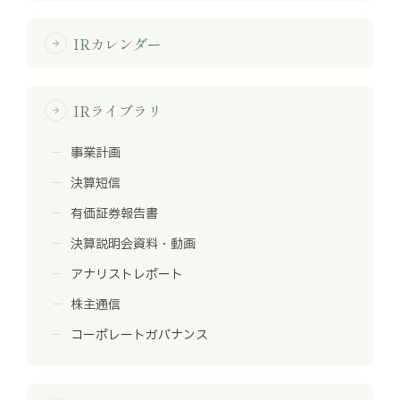
IRカレンダー
arrow_forward
IRライブラリ
arrow_forward
事業計画
決算短信
有価証券報告書
決算説明会資料・動画
アナリストレポート
株主通信
コーポレートガバナンス