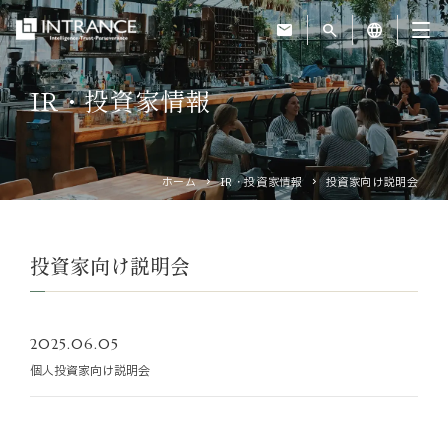
mail
search
language
IR・投資家情報
トップ
企業情報
ホーム
IR・投資家情報
投資家向け説明会
事業紹介
投資家向け説明会
運営ホテル
2025.06.05
IR・投資家情報
個人投資家向け説明会
サステナビリティ