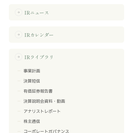
お知らせ
IRニュース
arrow_forward
お役立ちコラム
IRカレンダー
arrow_forward
採用情報
IRライブラリ
お問い合わせ
arrow_forward
事業計画
免責事項
サイトマップ
勧誘方針
IRポリシー
決算短信
有価証券報告書
決算説明会資料・動画
アナリストレポート
株主通信
コーポレートガバナンス