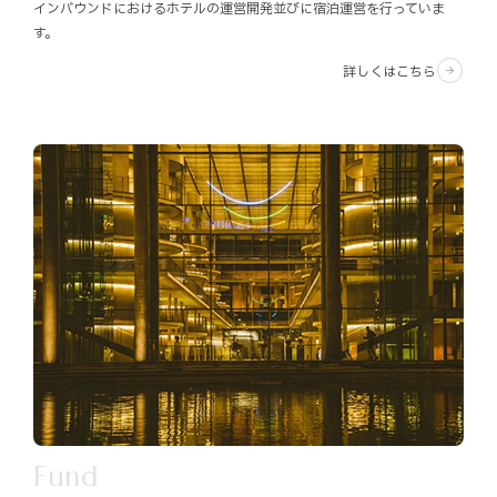
インバウンドにおけるホテルの運営開発並びに宿泊運営を行っていま
す。
詳しくはこちら
arrow_forward
Fund