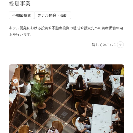
投資事業
不動産投資
ホテル開発・売却
ホテル開発における投資や不動産投資の組成や投資先への資産価値の向
上を行います。
詳しくはこちら
arrow_forward