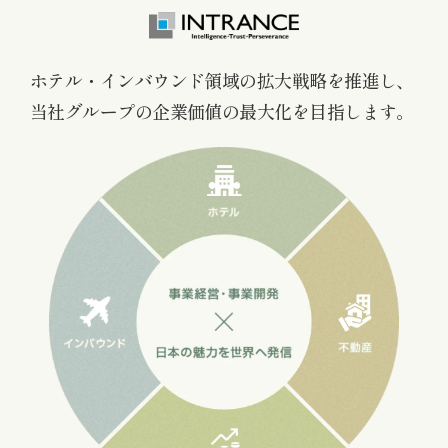
お知らせ
お役立ちコラム
ホテル・インバウンド領域の拡大戦略を推進し、
当社グループの企業価値の最大化を目指します。
採用情報
お問い合わせ
免責事項
サイトマップ
勧誘方針
IRポリシー