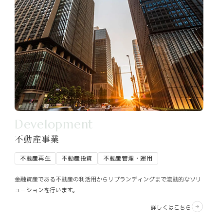
Development
不動産事業
不動産再生
不動産投資
不動産管理・運用
金融資産である不動産の利活用からリブランディングまで流動的なソリ
ューションを行います。
詳しくはこちら
arrow_forward