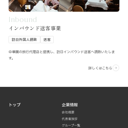
Inbound
インバウンド送客事業
訪日外国人誘致
送客
中華圏の旅行代理店と提携し、訪日インバウンド送客へ誘致いたしま
す。
詳しくはこちら
arrow_forward
トップ
企業情報
会社概要
代表者挨拶
グループ一覧