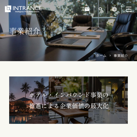
mail
search
language
事業紹介
トップ
企業情報
ホーム
事業紹介
事業紹介
運営ホテル
ホテル・インバウンド事業の
推進による企業価値の最大化
IR・投資家情報
サステナビリティ