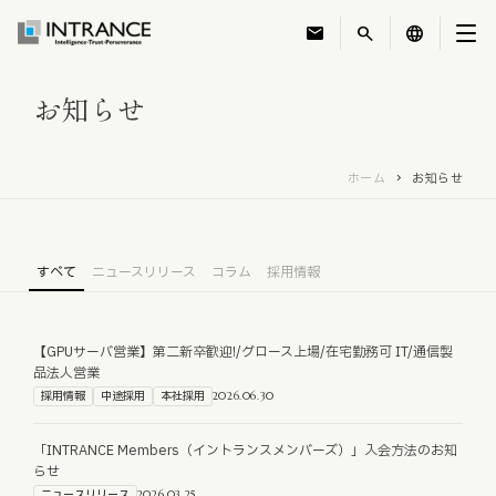
mail
search
language
お知らせ
トップ
ホーム
お知らせ
企業情報
事業紹介
すべて
ニュースリリース
コラム
採用情報
運営ホテル
【GPUサーバ営業】第二新卒歓迎!/グロース上場/在宅勤務可 IT/通信製
品法人営業
IR・投資家情報
採用情報
中途採用
本社採用
2026.06.30
サステナビリティ
「INTRANCE Members（イントランスメンバーズ）」入会方法のお知
らせ
ニュースリリース
2026.03.25