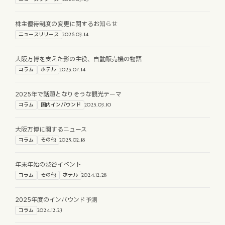
お知らせ
株主優待制度の変更に関するお知らせ
ニュースリリース
2026.03.14
お役立ちコラム
大阪万博を支えた影の主役、自動販売機の物語
採用情報
コラム
ホテル
2025.07.14
2025年で話題となりそうな観光テーマ
お問い合わせ
コラム
国内インバウンド
2025.03.10
大阪万博に関するニュース
免責事項
サイトマップ
勧誘方針
IRポリシー
コラム
その他
2025.02.18
年末年始の渋谷イベント
コラム
その他
ホテル
2024.12.28
2025年度のインバウンド予測
コラム
2024.12.23