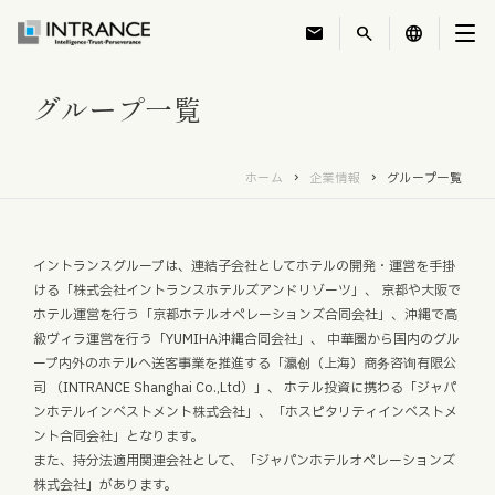
mail
search
language
グループ一覧
トップ
ホーム
企業情報
グループ一覧
企業情報
事業紹介
イントランスグループは、連結子会社としてホテルの開発・運営を手掛
ける「株式会社イントランスホテルズアンドリゾーツ」、
京都や大阪で
ホテル運営を行う「京都ホテルオペレーションズ合同会社」、沖縄で高
運営ホテル
級ヴィラ運営を行う「YUMIHA沖縄合同会社」、
中華圏から国内のグル
ープ内外のホテルへ送客事業を推進する「瀛创（上海）商务咨询有限公
IR・投資家情報
司 （INTRANCE Shanghai Co.,Ltd）」、
ホテル投資に携わる「ジャパ
ンホテルインベストメント株式会社」、「ホスピタリティインベストメ
ント合同会社」となります。
サステナビリティ
また、持分法適用関連会社として、「ジャパンホテルオペレーションズ
株式会社」があります。