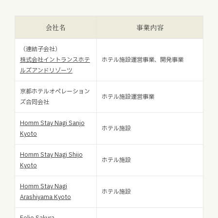
お知らせ
会社名
事業内容
お役立ちコラム
（連結子会社）
株式会社イントランスホテ
ホテル施設運営事業、開発事業
採用情報
ルズアンドリゾーツ
京都ホテルオペレーション
お問い合わせ
ホテル施設運営事業
ズ合同会社
Homm Stay Nagi Sanjo
免責事項
サイトマップ
勧誘方針
IRポリシー
ホテル施設
Kyoto
Homm Stay Nagi Shijo
ホテル施設
Kyoto
Homm Stay Nagi
ホテル施設
Arashiyama Kyoto