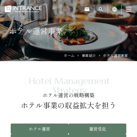
mail
search
language
ホテル運営事業
トップ
企業情報
ホーム
事業紹介
ホテル運営事業
事業紹介
Hotel Management
Strategy
運営ホテル
ホテル運営の戦略構築
ホテル事業の収益拡大を担う
IR・投資家情報
サステナビリティ
ホテル運営
運営受託