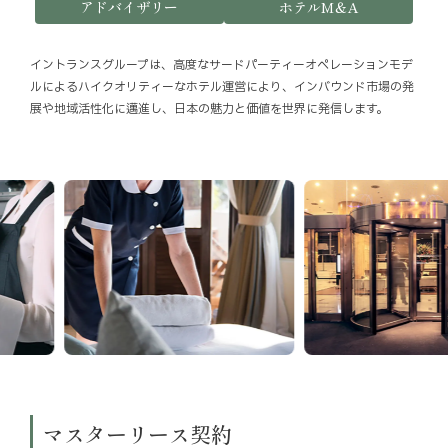
アドバイザリー
ホテルM＆A
お知らせ
イントランスグループは、高度なサードパーティーオペレーションモデ
お役立ちコラム
ルによるハイクオリティーなホテル運営により、
インバウンド市場の発
展や地域活性化に邁進し、日本の魅力と価値を世界に発信します。
採用情報
お問い合わせ
免責事項
サイトマップ
勧誘方針
IRポリシー
マスターリース契約