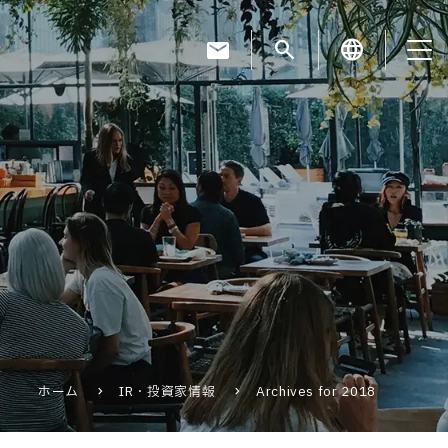
mail
search
language
お知らせ
お役立ちコラム
採用情報
ホーム
IR・投資家情報
Archives for 2018
お問い合わせ