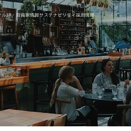
テル
IR・投資家情報
サステナビリティ
採用情報
運営ホテル
報
IR・投資家情報
IRニュース
IRカレンダー
IRライブラリ
株式情報
財務・業績情報
IRイベント