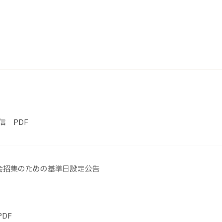
サステナビリティ
業
共通価値
送客事業
マテリアリティ
取組事例
信 PDF
総会招集のための基準日設定公告
DF