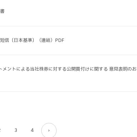
告書
算短信〔日本基準〕（連結）PDF
トメントによる当社株券に対する公開買付けに関する 意見表明のお
2
3
4