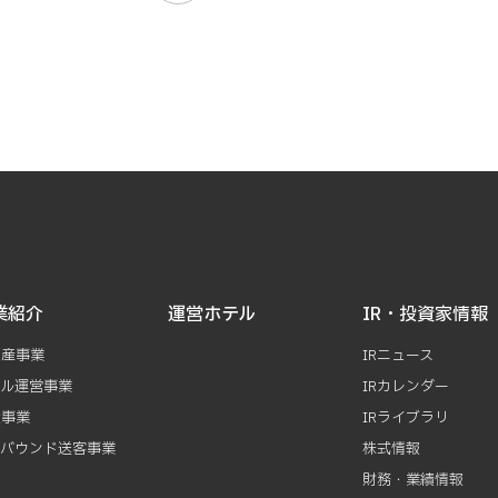
業紹介
運営ホテル
IR・投資家情報
動産事業
IRニュース
テル運営事業
IRカレンダー
資事業
IRライブラリ
ンバウンド送客事業
株式情報
財務・業績情報