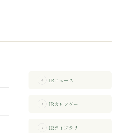
免責事項
サイトマップ
勧誘方針
IRポリシー
IRニュース
arrow_forward
IRカレンダー
arrow_forward
IRライブラリ
arrow_forward