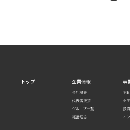
トップ
企業情報
事
会社概要
不
代表者挨拶
ホ
グループ一覧
投
経営理念
イ