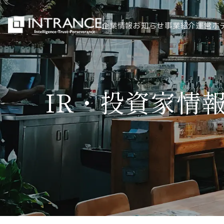
企業情報
お知らせ
事業紹介
運営ホ
トップ
IR・投資家情
企業情報
会社概要
代表者挨拶
グループ一覧
経営理念
事業紹介