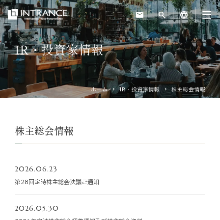
mail
search
language
IR・投資家情報
トップ
企業情報
ホーム
IR・投資家情報
株主総会情報
事業紹介
株主総会情報
運営ホテル
2026.06.23
IR・投資家情報
第28回定時株主総会決議ご通知
サステナビリティ
2026.05.30