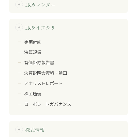
IRカレンダー
arrow_forward
IRライブラリ
arrow_forward
事業計画
決算短信
有価証券報告書
決算説明会資料・動画
アナリストレポート
株主通信
コーポレートガバナンス
株式情報
arrow_forward