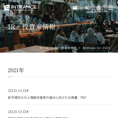
mail
search
language
IR・投資家情報
トップ
企業情報
ホーム
IR・投資家情報
Archives for 2021
事業紹介
2021年
運営ホテル
2021.12.08
IR・投資家情報
新市場区分の上場維持基準の適合に向けた計画書 PDF
サステナビリティ
2021.12.08