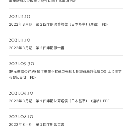
事業計画及び成長可能性に関する事項 PDF
お知らせ
2021.11.10
お役立ちコラム
2022年３月期 第２四半期決算短信〔日本基準〕(連結) PDF
採用情報
2021.11.10
2022年３月期 第２四半期報告書
お問い合わせ
2021.09.30
(開示事項の経過) 横丁事業不動産の売却と棚卸資産評価損の計上に関す
免責事項
サイトマップ
勧誘方針
IRポリシー
るお知らせ PDF
2021.08.10
2022年３月期 第１四半期決算短信〔日本基準〕（連結）PDF
2021.08.10
2022年３月期 第１四半期報告書