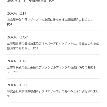
2007年３月期 中間決算短信 PDF
お知らせ
2006.12.15
お役立ちコラム
東京証券取引所マザーズへの上場に伴う当社決算情報等のお知らせ
PDF
採用情報
2006.12.07
公募増資等の価格決定及びオーバーアロットメントによる売出しの株式
お問い合わせ
数決定のお知らせ PDF
2006.11.28
免責事項
サイトマップ
勧誘方針
IRポリシー
公募新株式の振込金額及びブックビルディングの仮条件決定のお知ら
せ PDF
2006.11.03
株式会社東京証券取引所より「マザーズ」市場への上場が承認されまし
た