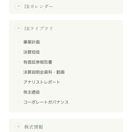
IRカレンダー
arrow_forward
IRライブラリ
arrow_forward
事業計画
決算短信
有価証券報告書
決算説明会資料・動画
アナリストレポート
株主通信
コーポレートガバナンス
株式情報
arrow_forward