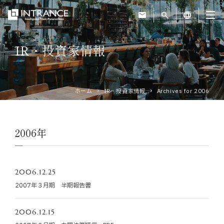
mail
search
language
IR・投資家情報
トップ
企業情報
ホーム
IR・投資家情報
Archives for 2006
事業紹介
2006年
運営ホテル
2006.12.25
IR・投資家情報
2007年３月期 半期報告書
サステナビリティ
2006.12.15