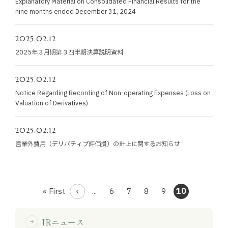
Explanatory Material on Consolidated Financial Results for the
お知らせ
nine months ended December 31, 2024
お役立ちコラム
2025.02.12
2025年３月期第３四半期決算説明資料
採用情報
2025.02.12
Notice Regarding Recording of Non-operating Expenses (Loss on
お問い合わせ
Valuation of Derivatives)
2025.02.12
免責事項
サイトマップ
勧誘方針
IRポリシー
営業外費用（デリバティブ評価損）の計上に関するお知らせ
« First
...
6
7
8
9
10
IRニュース
arrow_forward