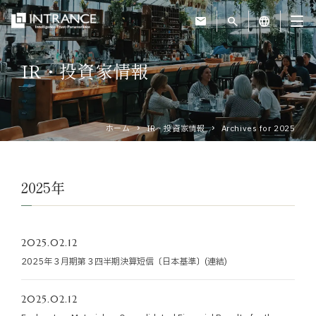
mail
search
language
IR・投資家情報
トップ
企業情報
ホーム
IR・投資家情報
Archives for 2025
事業紹介
2025年
運営ホテル
2025.02.12
IR・投資家情報
2025年３月期第３四半期決算短信〔日本基準〕(連結)
サステナビリティ
2025.02.12