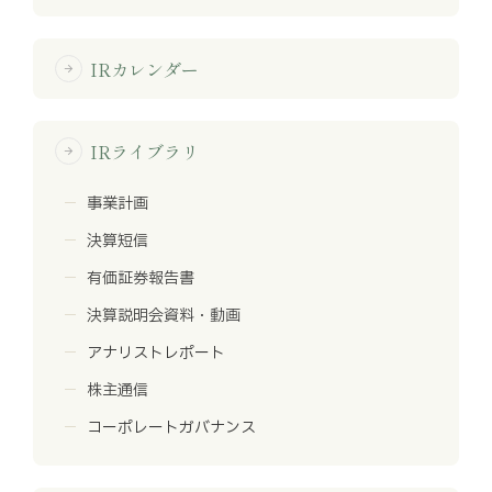
IRカレンダー
arrow_forward
IRライブラリ
arrow_forward
事業計画
決算短信
有価証券報告書
決算説明会資料・動画
アナリストレポート
株主通信
コーポレートガバナンス