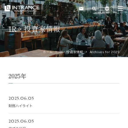
mail
search
language
IR・投資家情報
トップ
企業情報
ホーム
IR・投資家情報
Archives for 2025
事業紹介
2025年
運営ホテル
2025.06.05
IR・投資家情報
財務ハイライト
サステナビリティ
2025.06.05