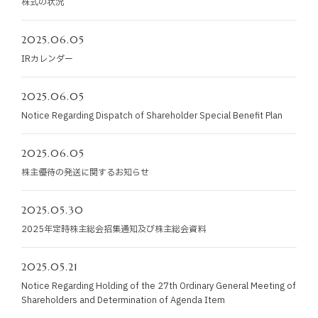
株式の状況
お知らせ
2025.06.05
お役立ちコラム
IRカレンダー
採用情報
2025.06.05
Notice Regarding Dispatch of Shareholder Special Benefit Plan
お問い合わせ
2025.06.05
株主優待の発送に関するお知らせ
免責事項
サイトマップ
勧誘方針
IRポリシー
2025.05.30
2025年定時株主総会招集通知及び株主総会資料
2025.05.21
Notice Regarding Holding of the 27th Ordinary General Meeting of
Shareholders and Determination of Agenda Item