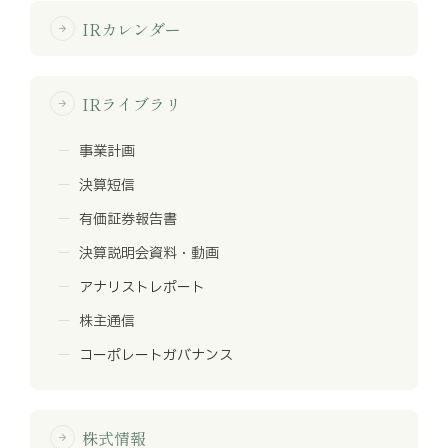
IRカレンダー
arrow_forward
IRライブラリ
arrow_forward
事業計画
決算短信
有価証券報告書
決算説明会資料・動画
アナリストレポート
株主通信
コーポレートガバナンス
株式情報
arrow_forward