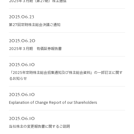
2025年３月期（第27期）株主通信
お知らせ
2025.06.23
お役立ちコラム
第27回定時株主総会決議ご通知
採用情報
2025.06.20
2025年３月期 有価証券報告書
お問い合わせ
2025.06.10
「2025年定時株主総会招集通知及び株主総会資料」の一部訂正に関す
免責事項
サイトマップ
勧誘方針
IRポリシー
るお知らせ
2025.06.10
Explanation of Change Report of our Shareholders
2025.06.10
当社株主の変更報告書に関するご説明