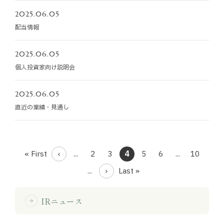
2025.06.05
配当情報
2025.06.05
個人投資家向け説明会
2025.06.05
直近の業績・見通し
« First
...
2
3
4
5
6
...
10
...
Last »
IRニュース
arrow_forward