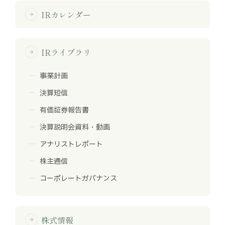
IRカレンダー
arrow_forward
IRライブラリ
arrow_forward
事業計画
決算短信
有価証券報告書
決算説明会資料・動画
アナリストレポート
株主通信
コーポレートガバナンス
株式情報
arrow_forward