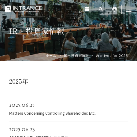
mail
search
language
IR・投資家情報
トップ
企業情報
ホーム
IR・投資家情報
Archives for 2025
事業紹介
2025年
運営ホテル
2025.06.25
IR・投資家情報
Matters Concerning Controlling Shareholder, Etc.
サステナビリティ
2025.06.23