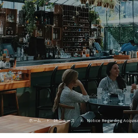
テル
IR・投資家情報
サステナビリティ
採用情報
運営ホテル
報
IR・投資家情報
IRニュース
IRカレンダー
IRライブラリ
株式情報
財務・業績情報
ホーム
IRニュース
Notice Regarding Acquisit
IRイベント