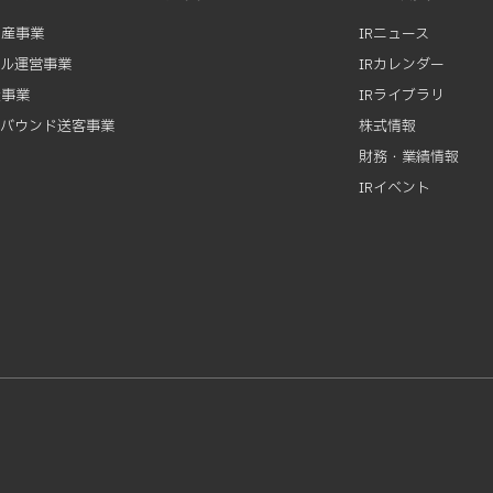
動産事業
IRニュース
テル運営事業
IRカレンダー
資事業
IRライブラリ
ンバウンド送客事業
株式情報
財務・業績情報
IRイベント