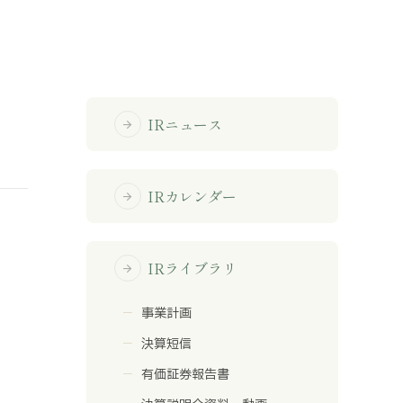
免責事項
サイトマップ
IRニュース
arrow_forward
勧誘方針
IRポリシー
IRカレンダー
arrow_forward
IRライブラリ
arrow_forward
事業計画
決算短信
有価証券報告書