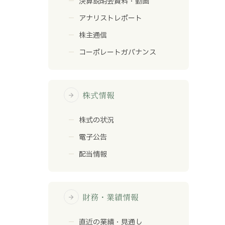
決算説明会資料・動画
アナリストレポート
株主通信
コーポレートガバナンス
株式情報
arrow_forward
株式の状況
電子公告
配当情報
財務・業績情報
arrow_forward
直近の業績・見通し