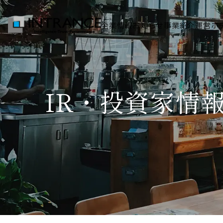
企業情報
お知らせ
事業紹介
運営ホ
トップ
IR・投資家情
企業情報
会社概要
代表者挨拶
グループ一覧
経営理念
事業紹介