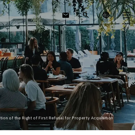
mail
search
language
お知らせ
お役立ちコラム
採用情報
ion of the Right of First Refusal for Property Acquisition
お問い合わせ