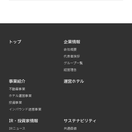
トップ
企業情報
会社概要
代表者挨拶
グループ一覧
経営理念
事業紹介
運営ホテル
不動産事業
ホテル運営事業
投資事業
インバウンド送客事業
IR・投資家情報
サステナビリティ
IRニュース
共通価値