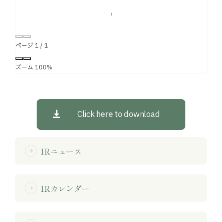
ページ
1
/
1
ズーム
100%
Click here to download
IRニュース
arrow_forward
IRカレンダー
arrow_forward