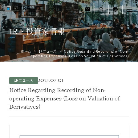
mail
search
language
IR・投資家情報
トップ
ホーム
IRニュース
Notice Regarding Recording of Non-
企業情報
operating Expenses (Loss on Valuation of Derivatives)
事業紹介
2025.07.01
IRニュース
運営ホテル
Notice Regarding Recording of Non-
operating Expenses (Loss on Valuation of
Derivatives)
IR・投資家情報
サステナビリティ