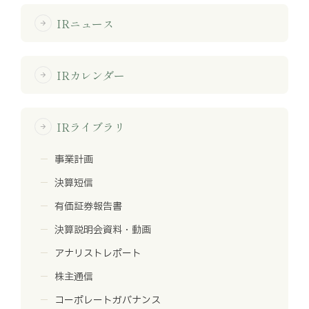
IRニュース
arrow_forward
IRカレンダー
arrow_forward
IRライブラリ
arrow_forward
事業計画
決算短信
有価証券報告書
決算説明会資料・動画
アナリストレポート
株主通信
コーポレートガバナンス