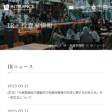
mail
search
language
IR・投資家情報
トップ
企業情報
ホーム
IR・投資家情報
IRニュース
事業紹介
IRニュース
運営ホテル
2023.05.23
IR・投資家情報
(訂正)「代表取締役の異動及び役員候補者の内定に関するお知らせ」の
一部訂正について
サステナビリティ
2023.05.22