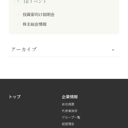
IRイベント
arrow_forward
投資家向け説明会
株主総会情報
アーカイブ
トップ
企業情報
会社概要
代表者挨拶
グループ一覧
経営理念