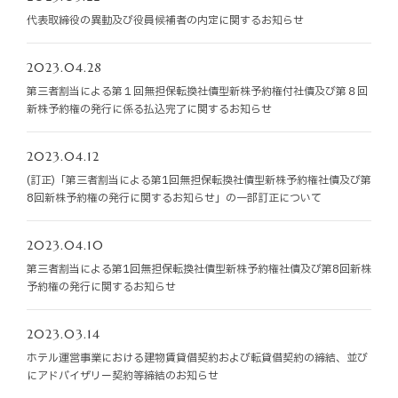
お知らせ
代表取締役の異動及び役員候補者の内定に関するお知らせ
お役立ちコラム
2023.04.28
第三者割当による第１回無担保転換社債型新株予約権付社債及び第８回
新株予約権の発行に係る払込完了に関するお知らせ
採用情報
2023.04.12
お問い合わせ
(訂正)「第三者割当による第1回無担保転換社債型新株予約権社債及び第
8回新株予約権の発行に関するお知らせ」の一部訂正について
免責事項
サイトマップ
勧誘方針
IRポリシー
2023.04.10
第三者割当による第1回無担保転換社債型新株予約権社債及び第8回新株
予約権の発行に関するお知らせ
2023.03.14
ホテル運営事業における建物賃貸借契約および転貸借契約の締結、並び
にアドバイザリー契約等締結のお知らせ