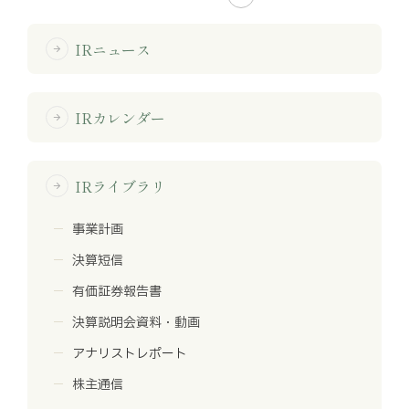
IRニュース
arrow_forward
IRカレンダー
arrow_forward
IRライブラリ
arrow_forward
事業計画
決算短信
有価証券報告書
決算説明会資料・動画
アナリストレポート
株主通信