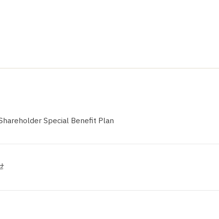
サステナビリティ
業
共通価値
送客事業
マテリアリティ
取組事例
Shareholder Special Benefit Plan
せ