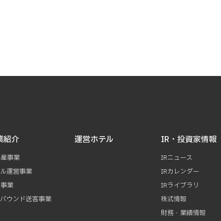
業紹介
運営ホテル
IR・投資家情報
動産事業
IRニュース
テル運営事業
IRカレンダー
資事業
IRライブラリ
ンバウンド送客事業
株式情報
財務・業績情報