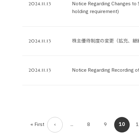
Notice Regarding Changes to 
2024.11.13
holding requirement)
株主優待制度の変更（拡充、継
2024.11.13
Notice Regarding Recording of
2024.11.13
« First
...
8
9
10
1