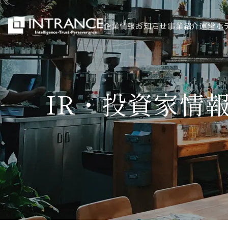
企業情報
お知らせ
事業紹介
運営ホ
トップ
IR・投資家情
企業情報
会社概要
代表者挨拶
グループ一覧
経営理念
事業紹介