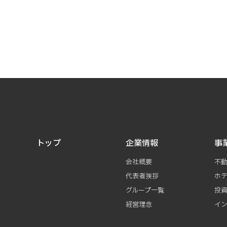
トップ
企業情報
事
会社概要
不
代表者挨拶
ホ
グループ一覧
投
経営理念
イ