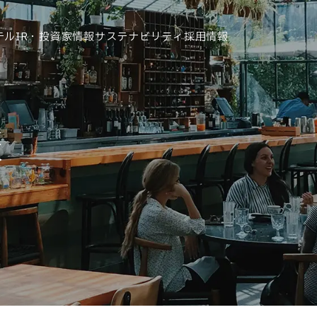
テル
IR・投資家情報
サステナビリティ
採用情報
運営ホテル
報
IR・投資家情報
IRニュース
IRカレンダー
IRライブラリ
株式情報
財務・業績情報
IRイベント