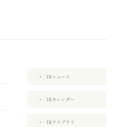
免責事項
サイトマップ
勧誘方針
IRポリシー
IRニュース
arrow_forward
IRカレンダー
arrow_forward
IRライブラリ
arrow_forward