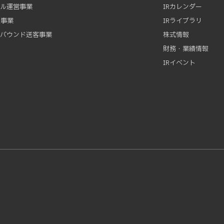
テル運営事業
IRカレンダー
資事業
IRライブラリ
ンバウンド送客事業
株式情報
財務・業績情報
IRイベント