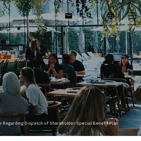
mail
search
language
お知らせ
お役立ちコラム
採用情報
e Regarding Dispatch of Shareholder Special Benefit Plan
お問い合わせ