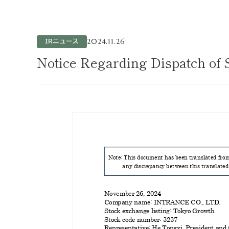
不動産事業
ホテル運営事
投資事業
IRニュース
2024.11.26
インバウンド
Notice Regarding Dispatch of 