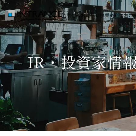
企業情報
お知らせ
事業紹介
運営ホ
トップ
IR・投資家情
企業情報
会社概要
代表者挨拶
グループ一覧
経営理念
事業紹介