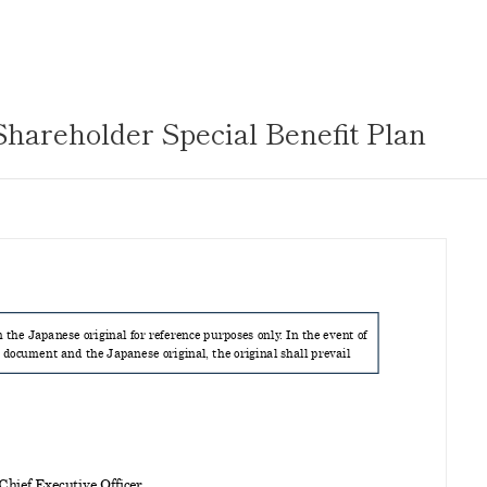
サステナビリティ
業
共通価値
送客事業
マテリアリティ
Shareholder Special Benefit Plan
取組事例