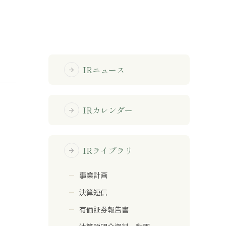
免責事項
サイトマップ
IRニュース
arrow_forward
勧誘方針
IRポリシー
IRカレンダー
arrow_forward
IRライブラリ
arrow_forward
事業計画
決算短信
有価証券報告書