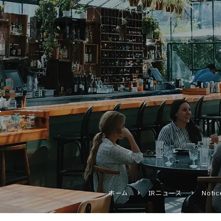
テル
IR・投資家情報
サステナビリティ
採用情報
運営ホテル
報
IR・投資家情報
IRニュース
IRカレンダー
IRライブラリ
株式情報
財務・業績情報
ホーム
IRニュース
Notic
IRイベント