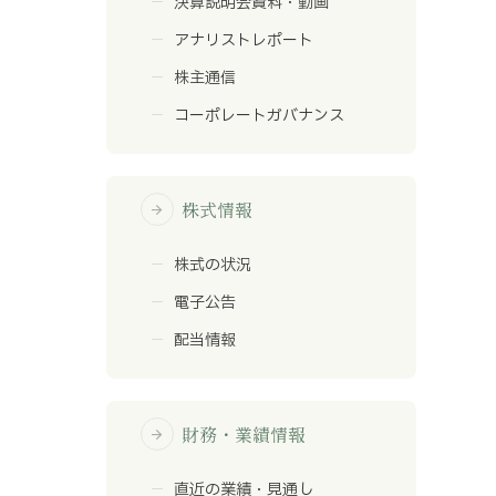
決算説明会資料・動画
アナリストレポート
株主通信
コーポレートガバナンス
株式情報
arrow_forward
株式の状況
電子公告
配当情報
財務・業績情報
arrow_forward
直近の業績・見通し