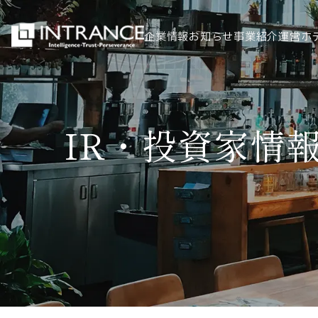
企業情報
お知らせ
事業紹介
運営ホ
トップ
IR・投資家情
企業情報
会社概要
代表者挨拶
グループ一覧
経営理念
事業紹介