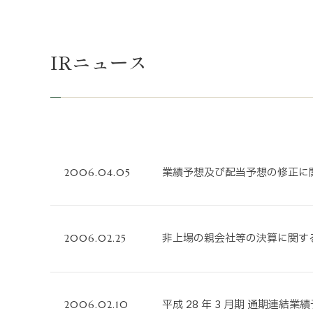
不動産事業
ホテル運営事
IRニュース
投資事業
インバウンド
業績予想及び配当予想の修正に関
2006.04.05
非上場の親会社等の決算に関する
2006.02.25
平成 28 年 3 月期 通期連結
2006.02.10