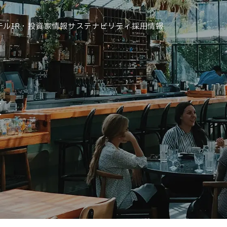
テル
IR・投資家情報
サステナビリティ
採用情報
運営ホテル
報
IR・投資家情報
IRニュース
IRカレンダー
IRライブラリ
株式情報
財務・業績情報
IRイベント