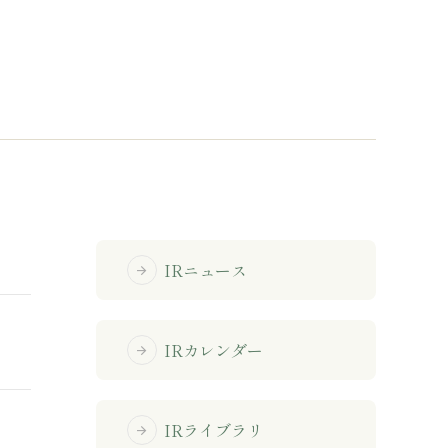
免責事項
サイトマップ
勧誘方針
IRポリシー
IRニュース
arrow_forward
IRカレンダー
arrow_forward
IRライブラリ
arrow_forward