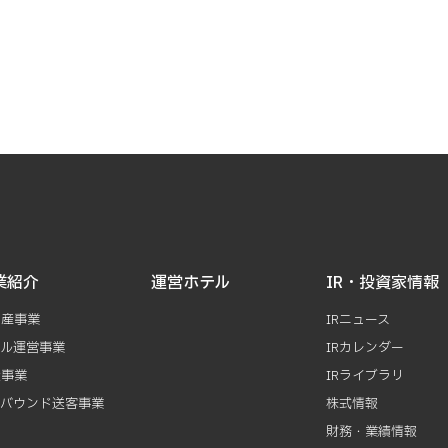
業紹介
運営ホテル
IR・投資家情報
動産事業
IRニュース
テル運営事業
IRカレンダー
資事業
IRライブラリ
ンバウンド送客事業
株式情報
財務・業績情報