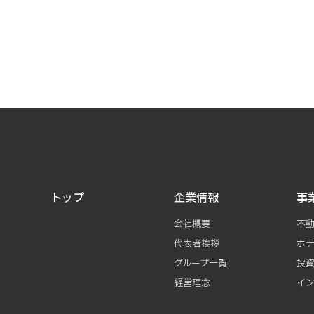
トップ
企業情報
事
会社概要
不
代表者挨拶
ホ
グループ一覧
投
経営理念
イ