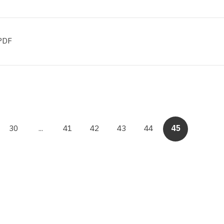
DF
30
...
41
42
43
44
45