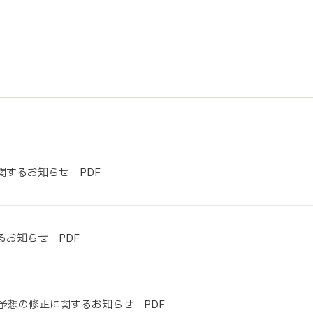
サステナビリティ
業
共通価値
送客事業
マテリアリティ
取組事例
するお知らせ PDF
お知らせ PDF
業績予想の修正に関するお知らせ PDF