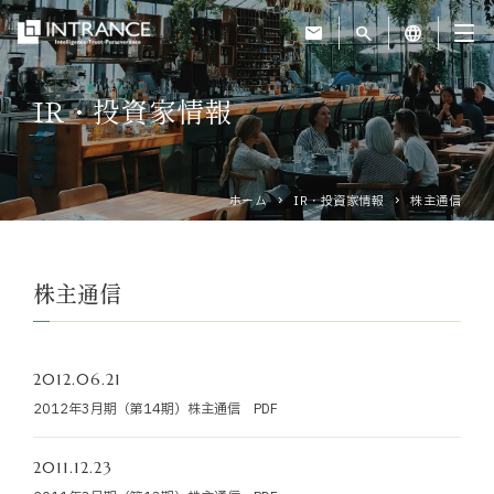
mail
search
language
IR・投資家情報
トップ
企業情報
ホーム
IR・投資家情報
株主通信
事業紹介
株主通信
運営ホテル
2012.06.21
IR・投資家情報
2012年3月期（第14期）株主通信 PDF
サステナビリティ
2011.12.23