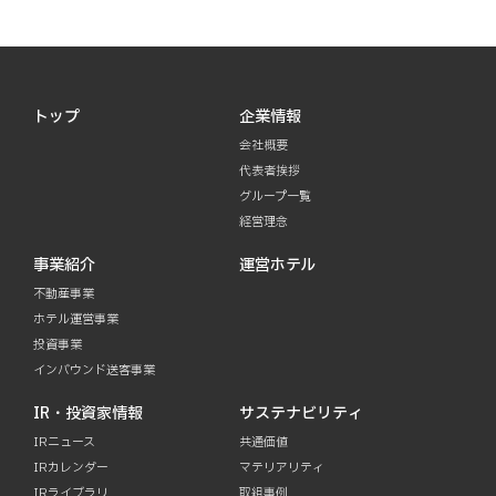
トップ
企業情報
会社概要
代表者挨拶
グループ一覧
経営理念
事業紹介
運営ホテル
不動産事業
ホテル運営事業
投資事業
インバウンド送客事業
IR・投資家情報
サステナビリティ
IRニュース
共通価値
IRカレンダー
マテリアリティ
IRライブラリ
取組事例