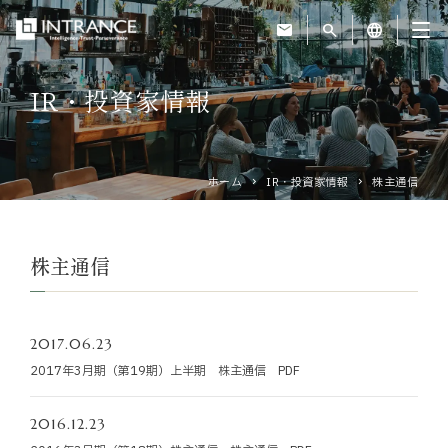
mail
search
language
IR・投資家情報
トップ
企業情報
ホーム
IR・投資家情報
株主通信
事業紹介
株主通信
運営ホテル
2017.06.23
IR・投資家情報
2017年3月期（第19期）上半期 株主通信 PDF
サステナビリティ
2016.12.23