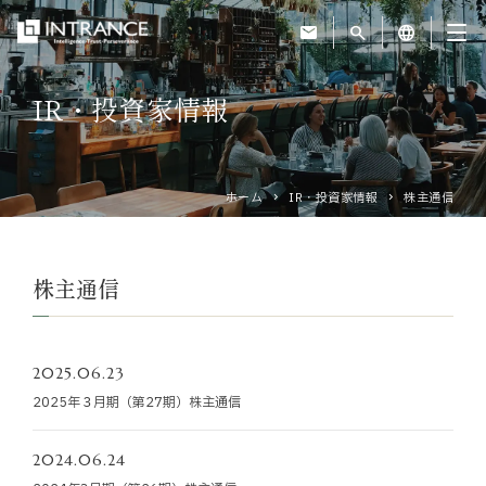
mail
search
language
IR・投資家情報
トップ
企業情報
ホーム
IR・投資家情報
株主通信
事業紹介
株主通信
運営ホテル
2025.06.23
IR・投資家情報
2025年３月期（第27期）株主通信
サステナビリティ
2024.06.24