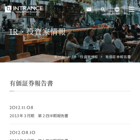
mail
search
language
IR・投資家情報
トップ
企業情報
ホーム
IR・投資家情報
有価証券報告書
事業紹介
有価証券報告書
運営ホテル
2012.11.08
IR・投資家情報
2013年３月期 第２四半期報告書
サステナビリティ
2012.08.10