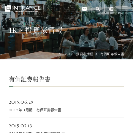
mail
search
language
IR・投資家情報
トップ
企業情報
ホーム
IR・投資家情報
有価証券報告書
事業紹介
有価証券報告書
運営ホテル
2015.06.29
IR・投資家情報
2015年３月期 有価証券報告書
サステナビリティ
2015.02.13