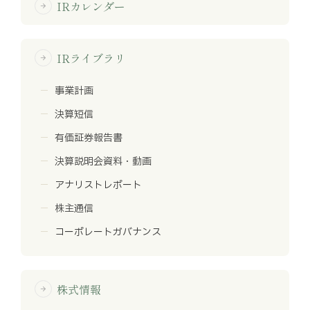
IRカレンダー
arrow_forward
IRライブラリ
arrow_forward
事業計画
決算短信
有価証券報告書
決算説明会資料・動画
アナリストレポート
株主通信
コーポレートガバナンス
株式情報
arrow_forward