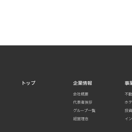
トップ
企業情報
事
会社概要
不
代表者挨拶
ホ
グループ一覧
投
経営理念
イ