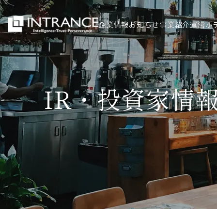
企業情報
お知らせ
事業紹介
運営ホ
トップ
IR・投資家情
企業情報
会社概要
代表者挨拶
グループ一覧
経営理念
事業紹介