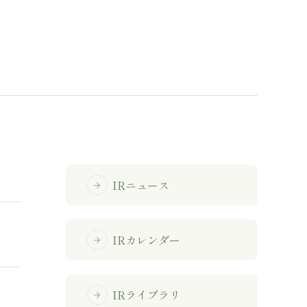
免責事項
サイトマップ
勧誘方針
IRポリシー
IRニュース
arrow_forward
IRカレンダー
arrow_forward
IRライブラリ
arrow_forward