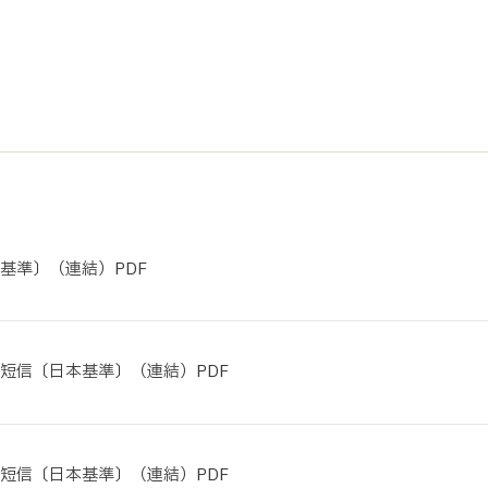
サステナビリティ
業
共通価値
送客事業
マテリアリティ
取組事例
基準〕（連結）PDF
算短信〔日本基準〕（連結）PDF
算短信〔日本基準〕（連結）PDF