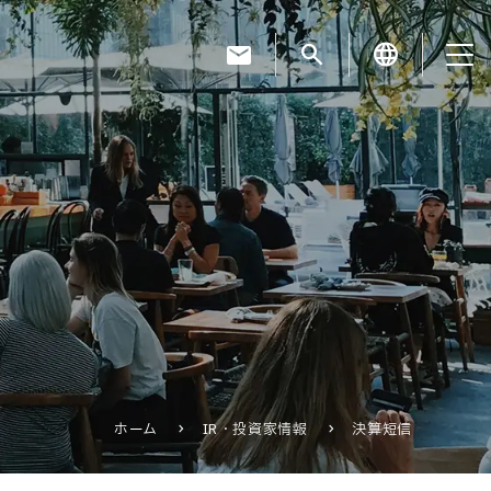
mail
search
language
お知らせ
お役立ちコラム
採用情報
ホーム
IR・投資家情報
決算短信
お問い合わせ