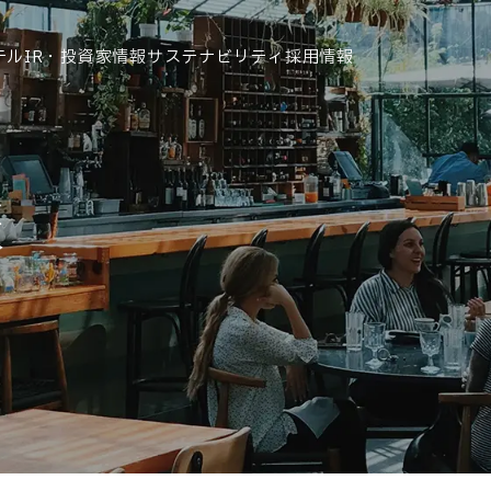
テル
IR・投資家情報
サステナビリティ
採用情報
運営ホテル
報
IR・投資家情報
IRニュース
IRカレンダー
IRライブラリ
株式情報
財務・業績情報
IRイベント