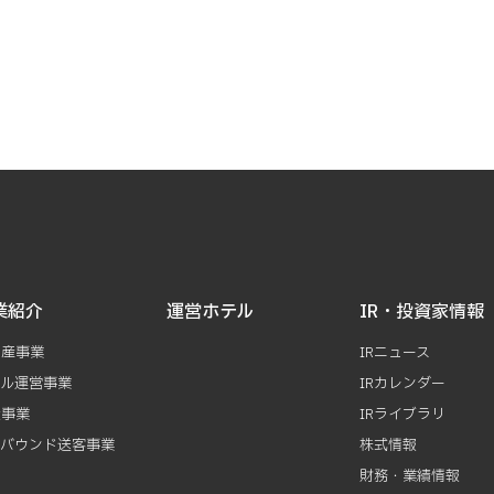
業紹介
運営ホテル
IR・投資家情報
動産事業
IRニュース
テル運営事業
IRカレンダー
資事業
IRライブラリ
ンバウンド送客事業
株式情報
財務・業績情報