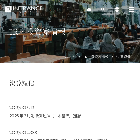
mail
search
language
IR・投資家情報
トップ
企業情報
ホーム
IR・投資家情報
決算短信
事業紹介
決算短信
運営ホテル
2023.05.12
IR・投資家情報
2023年３月期 決算短信〔日本基準〕(連結)
サステナビリティ
2023.02.08