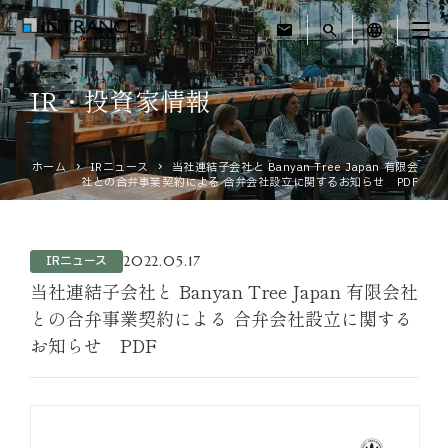
mail
search
language
IR・投資家情報
トップ
ホーム
IRニュース
当社連結子会社と Banyan Tree Japan 有限会
企業情報
社との合弁事業契約による 合弁会社設立に関するお知らせ PDF
事業紹介
2022.05.17
IRニュース
運営ホテル
当社連結子会社と Banyan Tree Japan 有限会社
との合弁事業契約による 合弁会社設立に関する
お知らせ PDF
IR・投資家情報
サステナビリティ