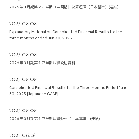
お知らせ
2026年３月期第２四半期（中間期）決算短信〔日本基準〕(連結)
お役立ちコラム
2025.08.08
Explanatory Material on Consolidated Financial Results for the
three months ended Jun 30, 2025
採用情報
2025.08.08
お問い合わせ
2026年３月期第１四半期決算説明資料
2025.08.08
免責事項
サイトマップ
勧誘方針
IRポリシー
Consolidated Financial Results for the Three Months Ended June
30, 2025 [Japanese GAAP]
2025.08.08
2026年３月期第１四半期決算短信〔日本基準〕(連結)
2025.06.26