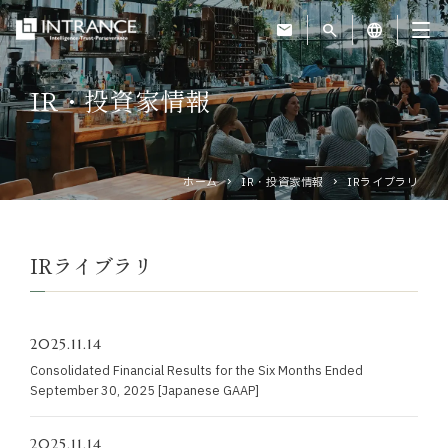
mail
search
language
IR・投資家情報
トップ
企業情報
ホーム
IR・投資家情報
IRライブラリ
事業紹介
IRライブラリ
運営ホテル
2025.11.14
IR・投資家情報
Consolidated Financial Results for the Six Months Ended
September 30, 2025 [Japanese GAAP]
サステナビリティ
2025.11.14