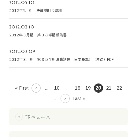
2012.05.10
2012年3月期 決算説明会資料
2012.02.10
2012年３月期 第３四半期報告書
2012.02.09
2012年３月期 第３四半期決算短信〔日本基準〕（連結）PDF
« First
...
10
...
18
19
20
21
22
...
Last »
IRニュース
arrow_forward