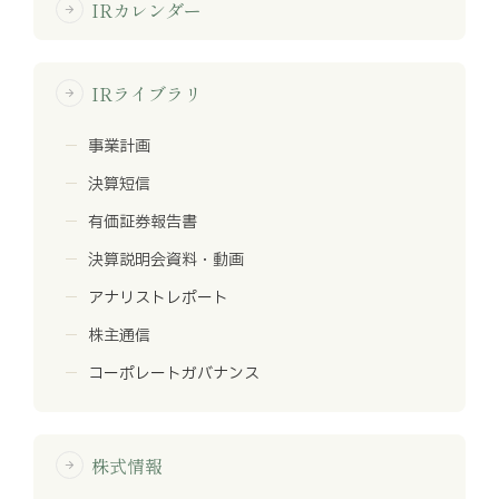
IRカレンダー
arrow_forward
IRライブラリ
arrow_forward
事業計画
決算短信
有価証券報告書
決算説明会資料・動画
アナリストレポート
株主通信
コーポレートガバナンス
株式情報
arrow_forward