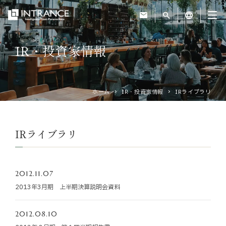
mail
search
language
IR・投資家情報
トップ
企業情報
ホーム
IR・投資家情報
IRライブラリ
事業紹介
IRライブラリ
運営ホテル
2012.11.07
IR・投資家情報
2013年3月期 上半期決算説明会資料
サステナビリティ
2012.08.10