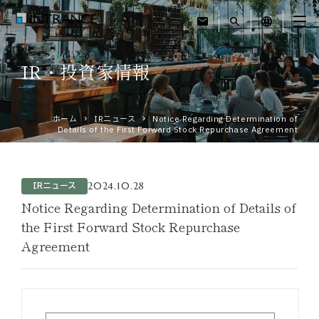
mail
search
language
IR・投資家情報
トップ
ホーム
IRニュース
Notice Regarding Determination of
企業情報
Details of the First Forward Stock Repurchase Agreement
事業紹介
2024.10.28
IRニュース
運営ホテル
Notice Regarding Determination of Details of
the First Forward Stock Repurchase
Agreement
IR・投資家情報
サステナビリティ