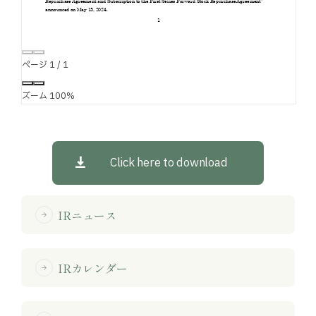
ページ
1
/
1
ズーム
100%
Click here to download
IRニュース
arrow_forward
IRカレンダー
arrow_forward