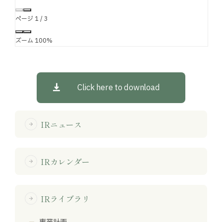
ページ
1
/
3
ズーム
100%
Click here to download
IRニュース
arrow_forward
IRカレンダー
arrow_forward
IRライブラリ
arrow_forward