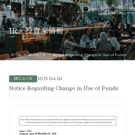
mail
search
language
IR・投資家情報
トップ
企業情報
ホーム
IRニュース
Notice Regarding Change in Use of Funds
事業紹介
2025.04.01
IRニュース
運営ホテル
Notice Regarding Change in Use of Funds
IR・投資家情報
サステナビリティ