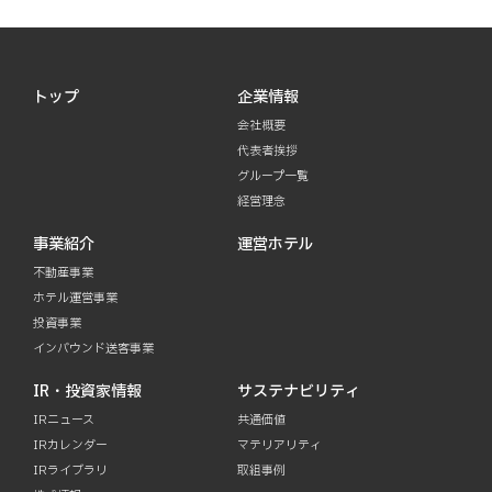
トップ
企業情報
会社概要
代表者挨拶
グループ一覧
経営理念
事業紹介
運営ホテル
不動産事業
ホテル運営事業
投資事業
インバウンド送客事業
IR・投資家情報
サステナビリティ
IRニュース
共通価値
IRカレンダー
マテリアリティ
IRライブラリ
取組事例