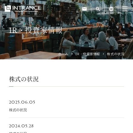
mail
search
language
IR・投資家情報
トップ
企業情報
ホーム
IR・投資家情報
株式の状況
事業紹介
株式の状況
運営ホテル
2025.06.05
IR・投資家情報
株式の状況
サステナビリティ
2024.05.28