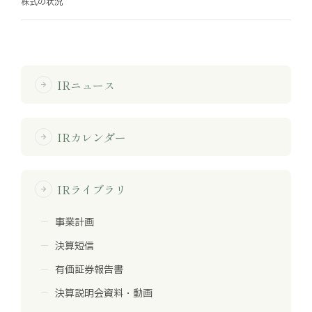
株式の状況
お知らせ
お役立ちコラム
IRニュース
arrow_forward
採用情報
お問い合わせ
IRカレンダー
arrow_forward
免責事項
サイトマップ
勧誘方針
IRポリシー
IRライブラリ
arrow_forward
事業計画
決算短信
有価証券報告書
決算説明会資料・動画