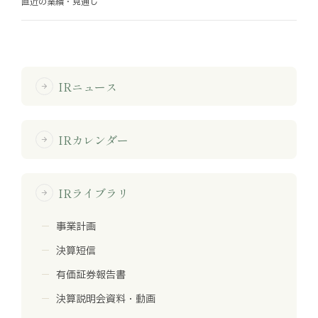
直近の業績・見通し
お知らせ
お役立ちコラム
IRニュース
arrow_forward
採用情報
お問い合わせ
IRカレンダー
arrow_forward
免責事項
サイトマップ
勧誘方針
IRポリシー
IRライブラリ
arrow_forward
事業計画
決算短信
有価証券報告書
決算説明会資料・動画