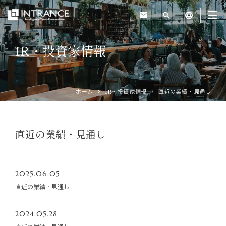
mail
search
language
IR・投資家情報
トップ
企業情報
ホーム
IR・投資家情報
直近の業績・見通し
事業紹介
直近の業績・見通し
運営ホテル
2025.06.05
IR・投資家情報
直近の業績・見通し
サステナビリティ
2024.05.28