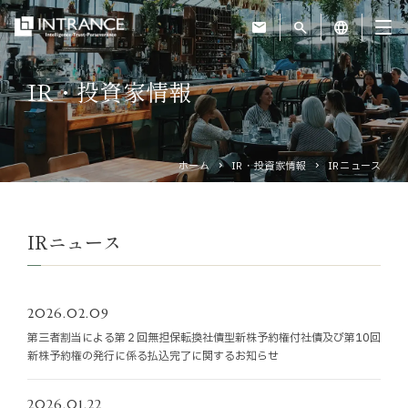
mail
search
language
IR・投資家情報
トップ
企業情報
ホーム
IR・投資家情報
IRニュース
事業紹介
IRニュース
運営ホテル
2026.02.09
IR・投資家情報
第三者割当による第２回無担保転換社債型新株予約権付社債及び第10回
新株予約権の発行に係る払込完了に関するお知らせ
サステナビリティ
2026.01.22