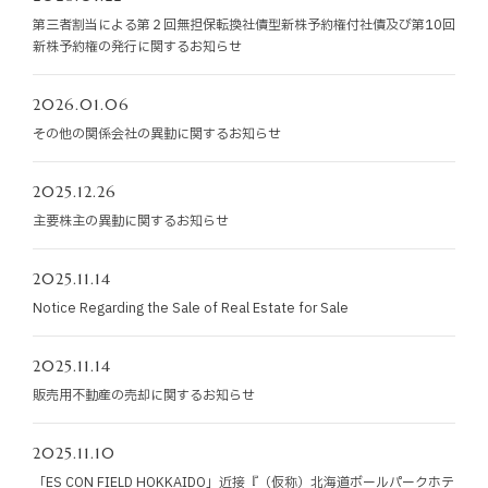
お知らせ
第三者割当による第２回無担保転換社債型新株予約権付社債及び第10回
新株予約権の発行に関するお知らせ
お役立ちコラム
2026.01.06
その他の関係会社の異動に関するお知らせ
採用情報
2025.12.26
お問い合わせ
主要株主の異動に関するお知らせ
2025.11.14
免責事項
サイトマップ
勧誘方針
IRポリシー
Notice Regarding the Sale of Real Estate for Sale
2025.11.14
販売用不動産の売却に関するお知らせ
2025.11.10
「ES CON FIELD HOKKAIDO」近接『（仮称）北海道ボールパークホテ