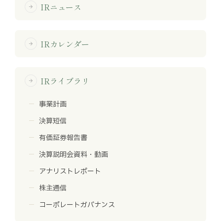
IRニュース
arrow_forward
IRカレンダー
arrow_forward
IRライブラリ
arrow_forward
事業計画
決算短信
有価証券報告書
決算説明会資料・動画
アナリストレポート
株主通信
コーポレートガバナンス