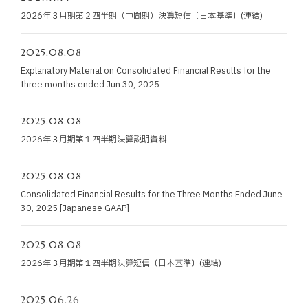
お知らせ
2026年３月期第２四半期（中間期）決算短信〔日本基準〕(連結)
お役立ちコラム
2025.08.08
Explanatory Material on Consolidated Financial Results for the
three months ended Jun 30, 2025
採用情報
2025.08.08
お問い合わせ
2026年３月期第１四半期決算説明資料
2025.08.08
免責事項
サイトマップ
勧誘方針
IRポリシー
Consolidated Financial Results for the Three Months Ended June
30, 2025 [Japanese GAAP]
2025.08.08
2026年３月期第１四半期決算短信〔日本基準〕(連結)
2025.06.26