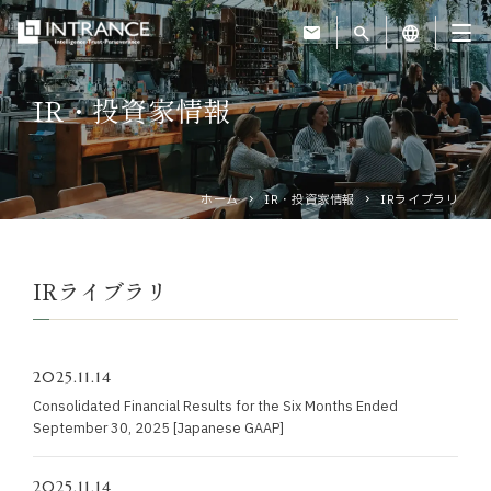
mail
search
language
IR・投資家情報
トップ
企業情報
ホーム
IR・投資家情報
IRライブラリ
事業紹介
IRライブラリ
運営ホテル
2025.11.14
IR・投資家情報
Consolidated Financial Results for the Six Months Ended
September 30, 2025 [Japanese GAAP]
サステナビリティ
2025.11.14