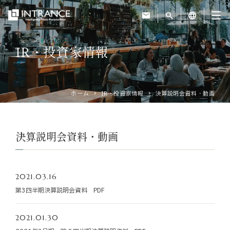
mail
search
language
IR・投資家情報
トップ
企業情報
ホーム
IR・投資家情報
決算説明会資料・動画
事業紹介
決算説明会資料・動画
運営ホテル
2021.03.16
IR・投資家情報
第3四半期決算説明会資料 PDF
サステナビリティ
2021.01.30