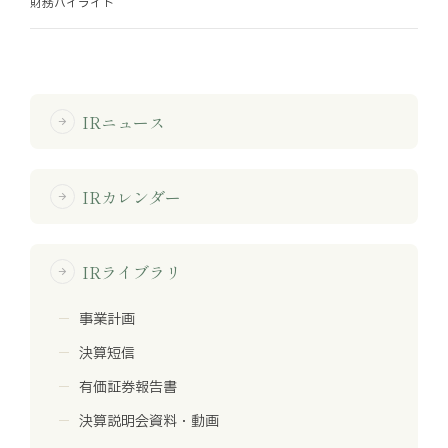
財務ハイライト
お知らせ
お役立ちコラム
IRニュース
arrow_forward
採用情報
お問い合わせ
IRカレンダー
arrow_forward
免責事項
サイトマップ
勧誘方針
IRポリシー
IRライブラリ
arrow_forward
事業計画
決算短信
有価証券報告書
決算説明会資料・動画