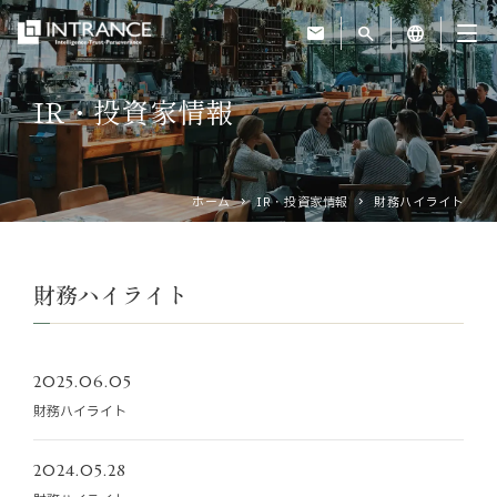
mail
search
language
IR・投資家情報
トップ
企業情報
ホーム
IR・投資家情報
財務ハイライト
事業紹介
財務ハイライト
運営ホテル
2025.06.05
IR・投資家情報
財務ハイライト
サステナビリティ
2024.05.28