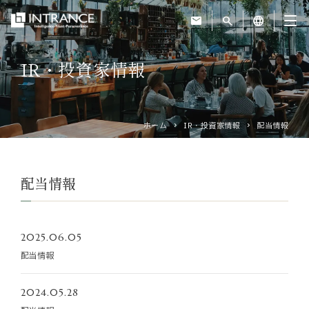
mail
search
language
IR・投資家情報
トップ
企業情報
ホーム
IR・投資家情報
配当情報
事業紹介
配当情報
運営ホテル
2025.06.05
IR・投資家情報
配当情報
サステナビリティ
2024.05.28