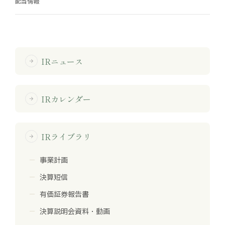
配当情報
お知らせ
お役立ちコラム
IRニュース
arrow_forward
採用情報
お問い合わせ
IRカレンダー
arrow_forward
免責事項
サイトマップ
勧誘方針
IRポリシー
IRライブラリ
arrow_forward
事業計画
決算短信
有価証券報告書
決算説明会資料・動画