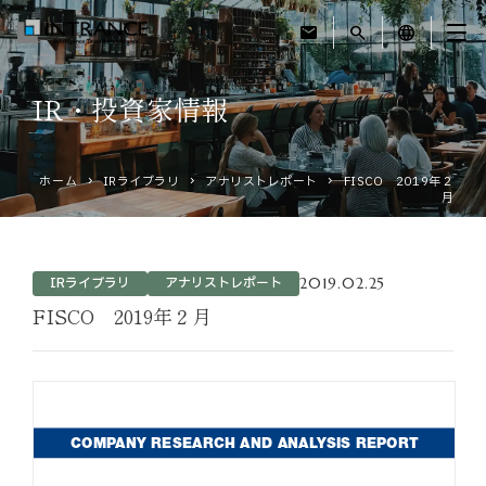
mail
search
language
IR・投資家情報
トップ
ホーム
IRライブラリ
アナリストレポート
FISCO 2019年２
企業情報
月
事業紹介
2019.02.25
IRライブラリ
アナリストレポート
運営ホテル
FISCO 2019年２月
IR・投資家情報
サステナビリティ