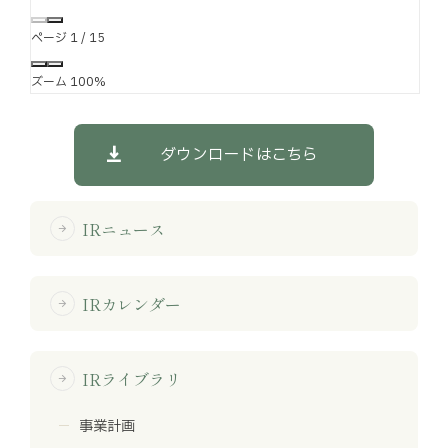
ページ
1
/
15
ズーム
100%
ダウンロードはこちら
IRニュース
arrow_forward
IRカレンダー
arrow_forward
IRライブラリ
arrow_forward
事業計画