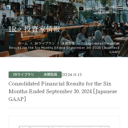
mail
search
language
IR・投資家情報
トップ
ホーム
IRライブラリ
決算短信
Consolidated Financial
Results for the Six Months Ended September 30, 2024 [Japanese
企業情報
GAAP]
事業紹介
2024.11.13
IRライブラリ
決算短信
運営ホテル
Consolidated Financial Results for the Six
Months Ended September 30, 2024 [Japanese
GAAP]
IR・投資家情報
サステナビリティ