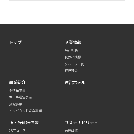
トップ
企業情報
会社概要
代表者挨拶
グループ一覧
経営理念
事業紹介
運営ホテル
不動産事業
ホテル運営事業
投資事業
インバウンド送客事業
IR・投資家情報
サステナビリティ
IRニュース
共通価値