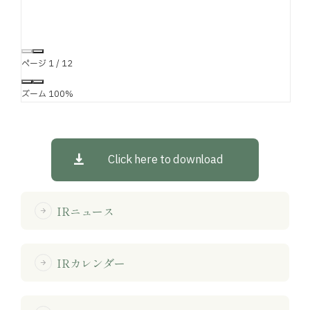
ページ
1
/
12
ズーム
100%
Click here to download
IRニュース
arrow_forward
IRカレンダー
arrow_forward