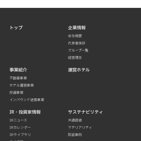
トップ
企業情報
会社概要
代表者挨拶
グループ一覧
経営理念
事業紹介
運営ホテル
不動産事業
ホテル運営事業
投資事業
インバウンド送客事業
IR・投資家情報
サステナビリティ
IRニュース
共通価値
IRカレンダー
マテリアリティ
IRライブラリ
取組事例