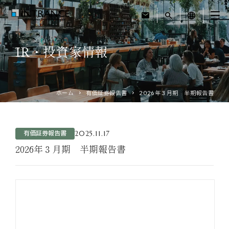
mail
search
language
IR・投資家情報
トップ
企業情報
ホーム
有価証券報告書
2026年３月期 半期報告書
事業紹介
2025.11.17
有価証券報告書
運営ホテル
2026年３月期 半期報告書
IR・投資家情報
サステナビリティ