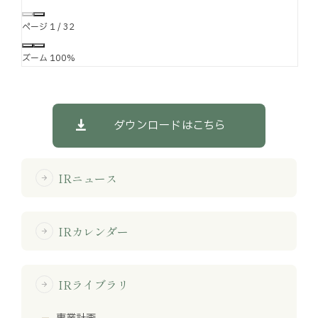
ページ
1
/
32
ズーム
100%
ダウンロードはこちら
IRニュース
arrow_forward
IRカレンダー
arrow_forward
IRライブラリ
arrow_forward