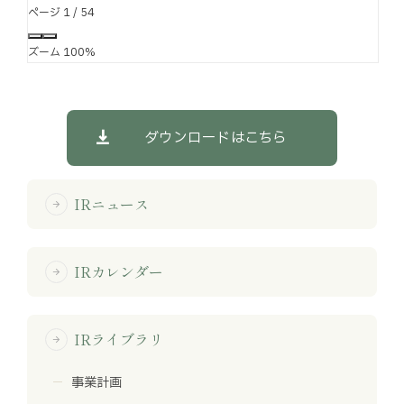
ページ
1
/
54
ズーム
100%
ダウンロードはこちら
IRニュース
arrow_forward
IRカレンダー
arrow_forward
IRライブラリ
arrow_forward
事業計画