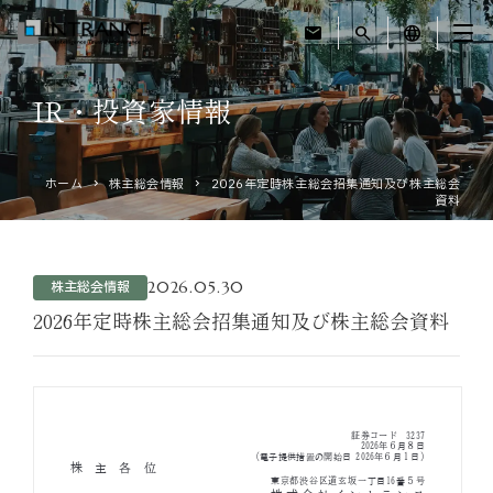
mail
search
language
IR・投資家情報
トップ
ホーム
株主総会情報
2026年定時株主総会招集通知及び株主総会
企業情報
資料
事業紹介
2026.05.30
株主総会情報
運営ホテル
2026年定時株主総会招集通知及び株主総会資料
IR・投資家情報
サステナビリティ