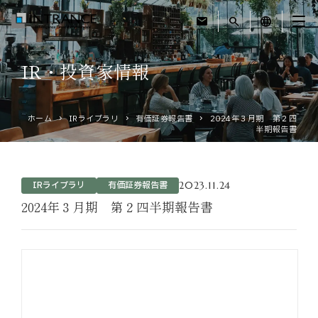
mail
search
language
IR・投資家情報
トップ
ホーム
IRライブラリ
有価証券報告書
2024年３月期 第２四
企業情報
半期報告書
事業紹介
2023.11.24
IRライブラリ
有価証券報告書
運営ホテル
2024年３月期 第２四半期報告書
IR・投資家情報
サステナビリティ