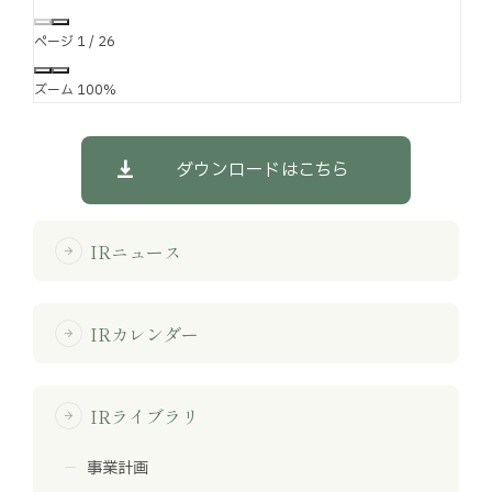
ページ
1
/
26
ズーム
100%
ダウンロードはこちら
IRニュース
arrow_forward
IRカレンダー
arrow_forward
IRライブラリ
arrow_forward
事業計画