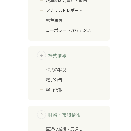
決算説明会資料・動画
アナリストレポート
株主通信
コーポレートガバナンス
株式情報
arrow_forward
株式の状況
電子公告
配当情報
財務・業績情報
arrow_forward
直近の業績・見通し