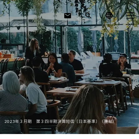
mail
search
language
お知らせ
お役立ちコラム
採用情報
2023年３月期 第３四半期決算短信〔日本基準〕（連結）
お問い合わせ