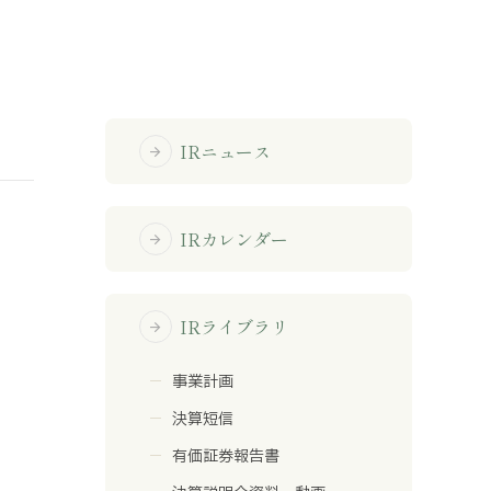
免責事項
サイトマップ
IRニュース
arrow_forward
勧誘方針
IRポリシー
IRカレンダー
arrow_forward
IRライブラリ
arrow_forward
事業計画
決算短信
有価証券報告書