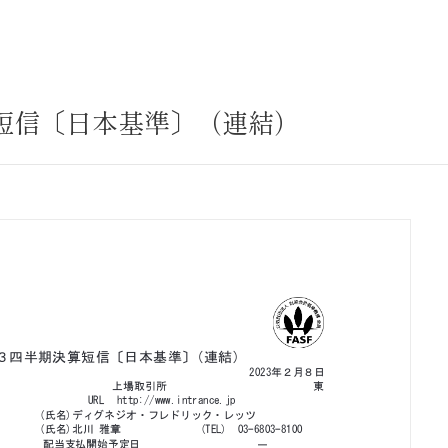
サステナビリティ
業
共通価値
送客事業
マテリアリティ
算短信〔日本基準〕（連結）
取組事例