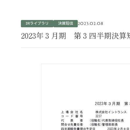
不動産事業
ホテル運営事
投資事業
IRライブラリ
決算短信
2023.02.08
インバウンド
2023年３月期 第３四半期決