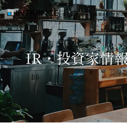
企業情報
お知らせ
事業紹介
運営ホ
トップ
IR・投資家情
企業情報
会社概要
代表者挨拶
グループ一覧
経営理念
事業紹介