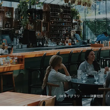
テル
IR・投資家情報
サステナビリティ
採用情報
運営ホテル
報
IR・投資家情報
IRニュース
IRカレンダー
IRライブラリ
株式情報
財務・業績情報
ホーム
IRライブラリ
決算短信
IRイベント