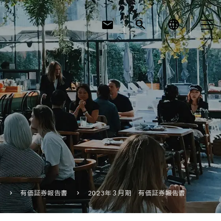
mail
search
language
お知らせ
お役立ちコラム
採用情報
リ
有価証券報告書
2023年３月期 有価証券報告書
お問い合わせ