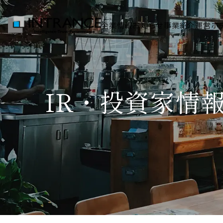
企業情報
お知らせ
事業紹介
運営ホ
トップ
IR・投資家情
企業情報
会社概要
代表者挨拶
グループ一覧
経営理念
事業紹介