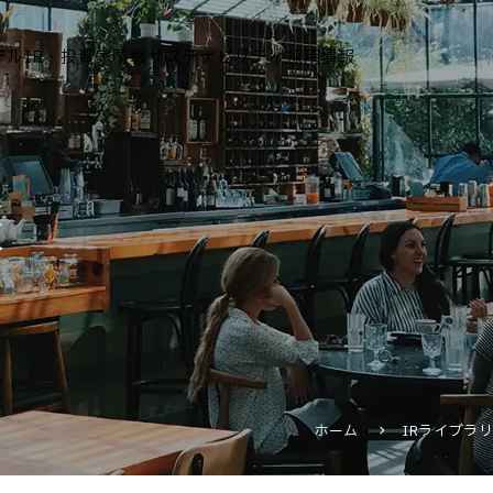
テル
IR・投資家情報
サステナビリティ
採用情報
運営ホテル
報
IR・投資家情報
IRニュース
IRカレンダー
IRライブラリ
株式情報
財務・業績情報
ホーム
IRライブラ
IRイベント