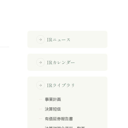
免責事項
サイトマップ
IRニュース
arrow_forward
勧誘方針
IRポリシー
IRカレンダー
arrow_forward
IRライブラリ
arrow_forward
事業計画
決算短信
有価証券報告書