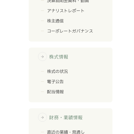
決算説明会資料・動画
アナリストレポート
株主通信
コーポレートガバナンス
株式情報
arrow_forward
株式の状況
電子公告
配当情報
財務・業績情報
arrow_forward
直近の業績・見通し