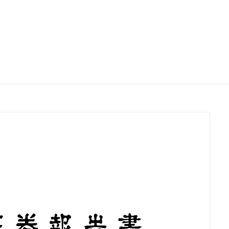
サステナビリティ
業
共通価値
送客事業
マテリアリティ
取組事例