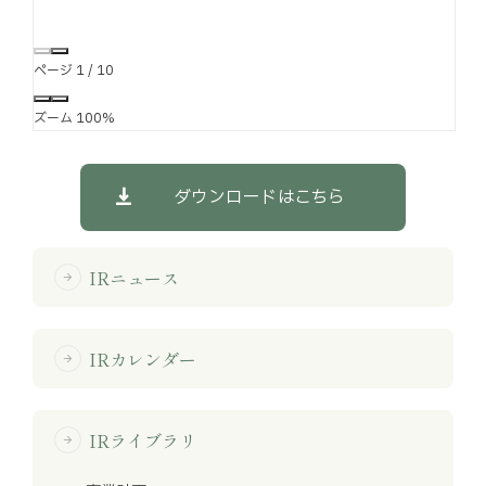
ページ
1
/
10
ズーム
100%
ダウンロードはこちら
IRニュース
arrow_forward
IRカレンダー
arrow_forward
IRライブラリ
arrow_forward