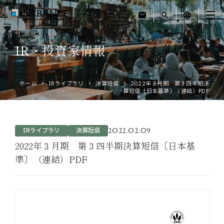
mail
search
language
IR・投資家情報
トップ
ホーム
IRライブラリ
決算短信
2022年３月期 第３四半期決
企業情報
算短信〔日本基準〕（連結）PDF
事業紹介
2022.02.09
IRライブラリ
決算短信
運営ホテル
2022年３月期 第３四半期決算短信〔日本基
準〕（連結）PDF
IR・投資家情報
サステナビリティ