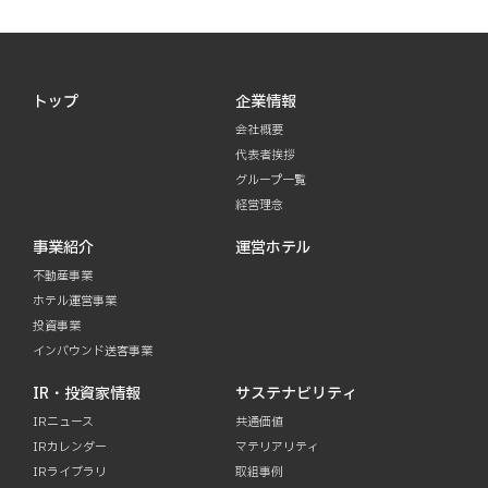
トップ
企業情報
会社概要
代表者挨拶
グループ一覧
経営理念
事業紹介
運営ホテル
不動産事業
ホテル運営事業
投資事業
インバウンド送客事業
IR・投資家情報
サステナビリティ
IRニュース
共通価値
IRカレンダー
マテリアリティ
IRライブラリ
取組事例