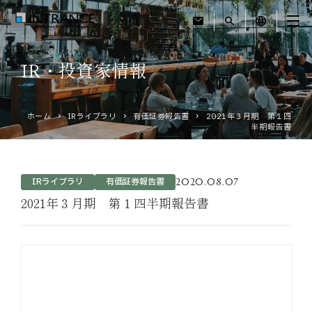
mail
search
language
IR・投資家情報
トップ
ホーム
IRライブラリ
有価証券報告書
2021年３月期 第１四
企業情報
半期報告書
事業紹介
2020.08.07
IRライブラリ
有価証券報告書
運営ホテル
2021年３月期 第１四半期報告書
IR・投資家情報
サステナビリティ