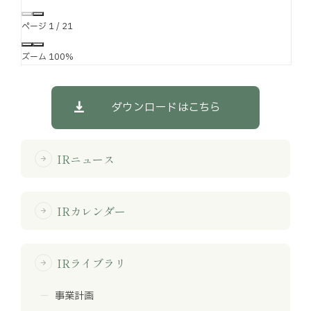
ページ
1
/
21
ズーム
100%
ダウンロードはこちら
IRニュース
arrow_forward
IRカレンダー
arrow_forward
IRライブラリ
arrow_forward
事業計画