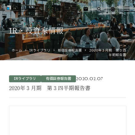
mail
search
language
IR・投資家情報
トップ
ホーム
IRライブラリ
有価証券報告書
2020年３月期 第３四
企業情報
半期報告書
事業紹介
2020.02.07
IRライブラリ
有価証券報告書
運営ホテル
2020年３月期 第３四半期報告書
IR・投資家情報
サステナビリティ