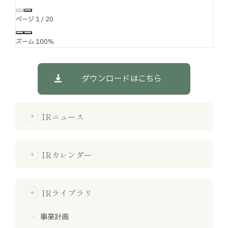
ページ
1
/
20
ズーム
100%
ダウンロードはこちら
IRニュース
arrow_forward
IRカレンダー
arrow_forward
IRライブラリ
arrow_forward
事業計画