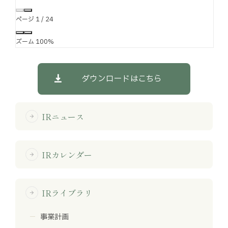
ページ
1
/
24
ズーム
100%
ダウンロードはこちら
IRニュース
arrow_forward
IRカレンダー
arrow_forward
IRライブラリ
arrow_forward
事業計画