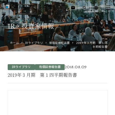
mail
search
language
IR・投資家情報
トップ
ホーム
IRライブラリ
有価証券報告書
2019年３月期 第１四
企業情報
半期報告書
事業紹介
2018.08.09
IRライブラリ
有価証券報告書
運営ホテル
2019年３月期 第１四半期報告書
IR・投資家情報
サステナビリティ